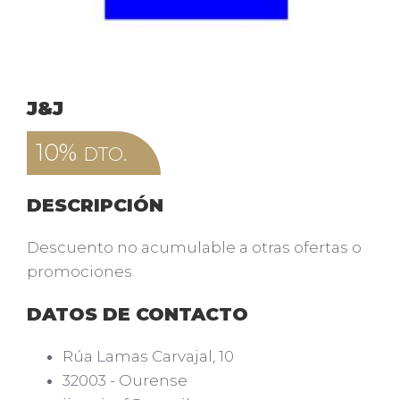
J&J
10%
DTO.
DESCRIPCIÓN
Descuento no acumulable a otras ofertas o
promociones
DATOS DE CONTACTO
Rúa Lamas Carvajal, 10
32003
-
Ourense