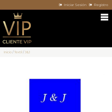
Iniciar Sesión
Registro
Inicio
/
Textil
/
J&J